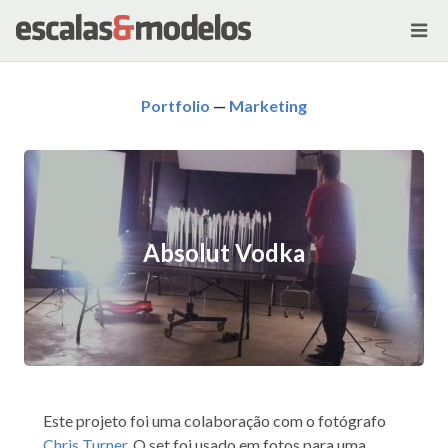
Portfolio
—
Marketing
Absolut Vodka
Este projeto foi uma colaboração com o fotógrafo
Chris Turner
. O set foi usado em fotos para uma